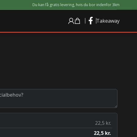
Du kan få
gratis
levering,
hvis du bor indenfor 3km
Takeaway