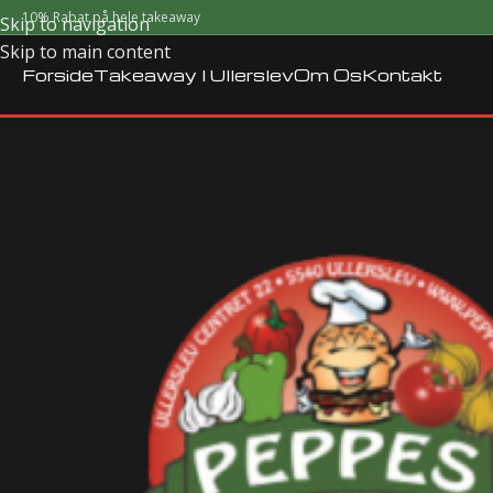
10% Rabat på hele takeaway
Skip to navigation
Skip to main content
Forside
Takeaway I Ullerslev
Om Os
Kontakt