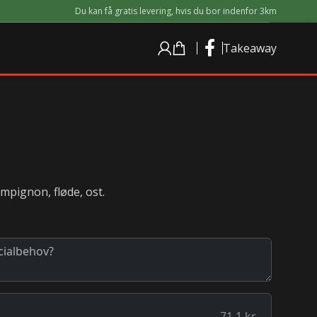
Du kan få
gratis
levering,
hvis du bor indenfor 3km
Takeaway
ampignon, fløde, ost.