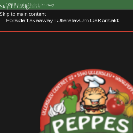
10% Rabat på hele takeaway
Skip to navigation
Skip to main content
Forside
Takeaway I Ullerslev
Om Os
Kontakt