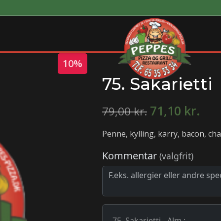
10%
75. Sakarietti
71,10
kr.
79,00
kr.
Penne, kylling, karry, bacon, ch