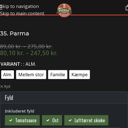
Skip to navigation
Skip to main content
35. Parma
89,00
kr.
–
275,00
kr.
80,10
kr.
–
247,50
kr.
VARIANT
: ALM.
Alm.
Mellem stor
Familie
Kæmpe
Ryd