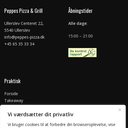
Peppes Pizza & Grill
Åbningstider
Ullerslev Centeret 22,
Alle dage
:
5540 Ullerslev
15:00 – 21:00
info@peppes-pizza.dk
+45 65 35 33 34
Praktisk
Forside
Takeaway
Kontakt os
Vi værdsætter dit privatliv
Handelsbetingelser
Privatlivspolitik
Vi bruger cookies til at forbedre din browseroplevelse, vise