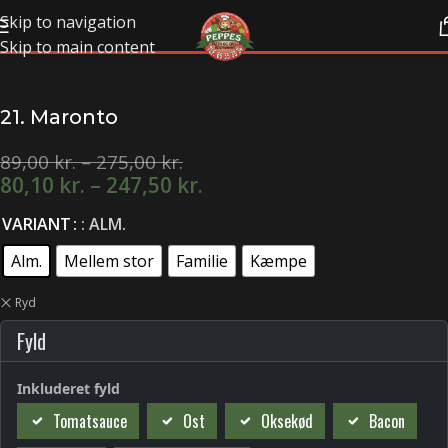
Skip to navigation
Skip to main content
21. Maronto
89,00
kr.
–
275,00
kr.
80,10
kr.
–
247,50
kr.
VARIANT
: ALM.
Alm.
Mellem stor
Familie
Kæmpe
Ryd