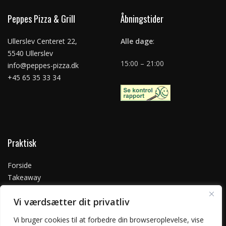
Peppes Pizza & Grill
Åbningstider
Ullerslev Centeret 22,
Alle dage
:
5540 Ullerslev
15:00 – 21:00
info@peppes-pizza.dk
+45 65 35 33 34
Praktisk
Forside
Takeaway
Kontakt os
Vi værdsætter dit privatliv
Handelsbetingelser
Privatlivspolitik
Vi bruger cookies til at forbedre din browseroplevelse, vise