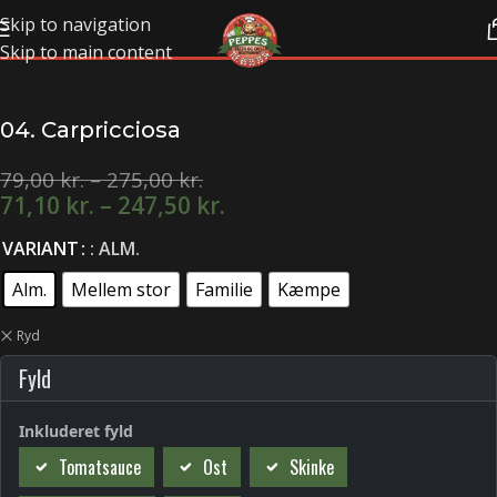
Skip to navigation
Skip to main content
04. Carpricciosa
79,00
kr.
–
275,00
kr.
71,10
kr.
–
247,50
kr.
VARIANT
: ALM.
Alm.
Mellem stor
Familie
Kæmpe
Ryd