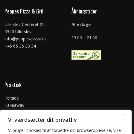
Peppes Pizza & Grill
Åbningstider
Ullerslev Centeret 22,
Alle dage
:
5540 Ullerslev
15:00 – 21:00
info@peppes-pizza.dk
+45 65 35 33 34
Praktisk
Forside
Takeaway
Kontakt os
Vi værdsætter dit privatliv
Handelsbetingelser
Privatlivspolitik
Vi bruger cookies til at forbedre din browseroplevelse, vise